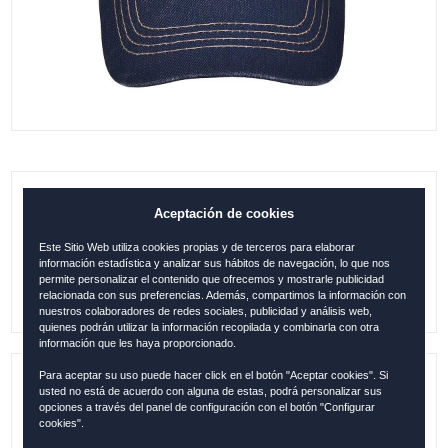
GORRA MENORCA SELLO DENIM AZUL
Aceptación de cookies
Este Sitio Web utiliza cookies propias y de terceros para elaborar
15.95
€
información estadística y analizar sus hábitos de navegación, lo que nos
permite personalizar el contenido que ofrecemos y mostrarle publicidad
relacionada con sus preferencias. Además, compartimos la información con
nuestros colaboradores de redes sociales, publicidad y análisis web,
quienes podrán utilizar la información recopilada y combinarla con otra
información que les haya proporcionado.
Para aceptar su uso puede hacer click en el botón "Aceptar cookies". Si
usted no está de acuerdo con alguna de estas, podrá personalizar sus
Referencia:
MEN1211
opciones a través del panel de configuración con el botón "Configurar
cookies".
Descripción:
Original Robin Ruth / 100 % Algodón/ Talla