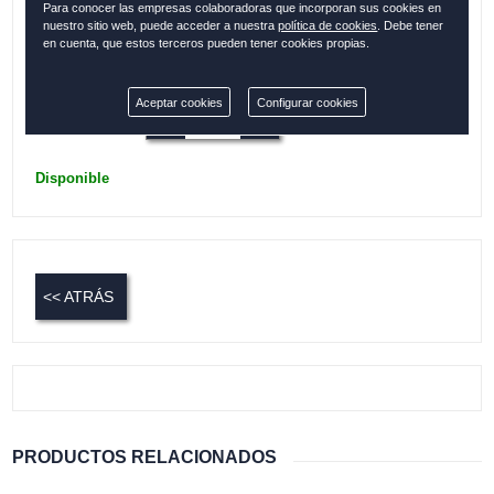
Para conocer las empresas colaboradoras que incorporan sus cookies en
única
nuestro sitio web, puede acceder a nuestra
política de cookies
. Debe tener
en cuenta, que estos terceros pueden tener cookies propias.
Colección:
MENORCA
Aceptar cookies
Configurar cookies
Cantidad:
Disponible
<< ATRÁS
PRODUCTOS RELACIONADOS