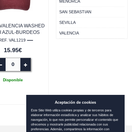
MENORCA
SAN SEBASTIAN
SEVILLA
VALENCIA WASHED
I AZUL-BURDEOS
VALENCIA
REF. VAL1219
15.95€
Disponible
Aceptación de cookies
Este Sitio Web utiliza cookies propias y de terceros para
elaborar información estadística y analizar sus hábitos de
navegación, lo que nos permite personalizar el contenido que
ofrecemos y mostrarle publicidad relacionada con sus
preferencias. Además, compartimos la información con