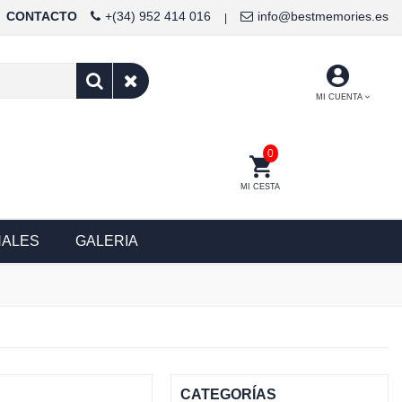
CONTACTO
+(34) 952 414 016
info@bestmemories.es
|
MI CUENTA
0
MI CESTA
NALES
GALERIA
CATEGORÍAS