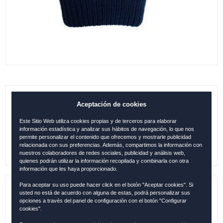
GORRO MADRID HS142-B OFERTA
Aceptación de cookies
Este Sitio Web utiliza cookies propias y de terceros para elaborar
12.95
€
información estadística y analizar sus hábitos de navegación, lo que nos
permite personalizar el contenido que ofrecemos y mostrarle publicidad
relacionada con sus preferencias. Además, compartimos la información con
nuestros colaboradores de redes sociales, publicidad y análisis web,
quienes podrán utilizar la información recopilada y combinarla con otra
información que les haya proporcionado.
Para aceptar su uso puede hacer click en el botón "Aceptar cookies". Si
usted no está de acuerdo con alguna de estas, podrá personalizar sus
Referencia:
HS142-B
opciones a través del panel de configuración con el botón "Configurar
cookies".
Descripción:
Original Robin Ruth / 100% acrílico