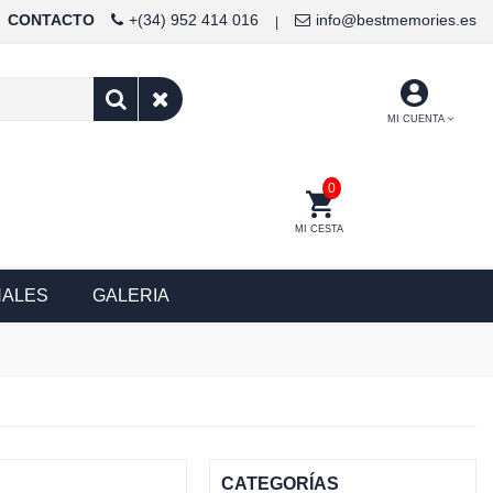
CONTACTO
+(34) 952 414 016
info@bestmemories.es
|
MI CUENTA
0
MI CESTA
NALES
GALERIA
CATEGORÍAS