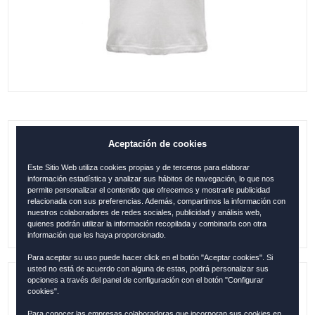
Aceptación de cookies
COLOURED BULL, BLANCO ESPAÑA,
TALLA, M
Este Sitio Web utiliza cookies propias y de terceros para elaborar
información estadística y analizar sus hábitos de navegación, lo que nos
0.00
€
permite personalizar el contenido que ofrecemos y mostrarle publicidad
relacionada con sus preferencias. Además, compartimos la información con
nuestros colaboradores de redes sociales, publicidad y análisis web,
quienes podrán utilizar la información recopilada y combinarla con otra
información que les haya proporcionado.
Para aceptar su uso puede hacer click en el botón "Aceptar cookies". Si
usted no está de acuerdo con alguna de estas, podrá personalizar sus
opciones a través del panel de configuración con el botón "Configurar
Referencia:
ESP106
cookies".
Para conocer las empresas colaboradoras que incorporan sus cookies en