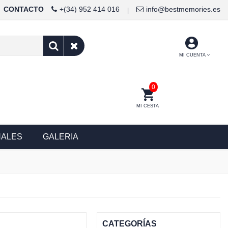
CONTACTO
+(34) 952 414 016
info@bestmemories.es
|
MI CUENTA
0
MI CESTA
NALES
GALERIA
CATEGORÍAS