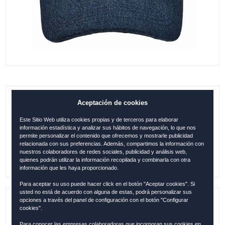
Aceptación de cookies
GORRA CÓRDOBA COMBI PATCH
CREMA-AZUL
Este Sitio Web utiliza cookies propias y de terceros para elaborar
información estadística y analizar sus hábitos de navegación, lo que nos
0.00
€
permite personalizar el contenido que ofrecemos y mostrarle publicidad
relacionada con sus preferencias. Además, compartimos la información con
nuestros colaboradores de redes sociales, publicidad y análisis web,
quienes podrán utilizar la información recopilada y combinarla con otra
información que les haya proporcionado.
Para aceptar su uso puede hacer click en el botón "Aceptar cookies". Si
usted no está de acuerdo con alguna de estas, podrá personalizar sus
opciones a través del panel de configuración con el botón "Configurar
Referencia:
COR1255
cookies".
Para conocer las empresas colaboradoras que incorporan sus cookies en