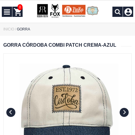
0
INICIO
/
GORRA
GORRA CÓRDOBA COMBI PATCH CREMA-AZUL