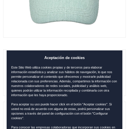
Aceptación de cookies
GORRA IBIZA CLASSIC TURQUESA
Este Sitio Web utiliza cookies propias y de terceros para elaborar
0.00
€
información estadística y analizar sus hábitos de navegación, lo que nos
permite personalizar el contenido que ofrecemos y mostrarle publicidad
relacionada con sus preferencias. Además, compartimos la información con
nuestros colaboradores de redes sociales, publicidad y análisis web,
quienes podrán utilizar la información recopilada y combinarla con otra
información que les haya proporcionado.
Para aceptar su uso puede hacer click en el botón "Aceptar cookies". Si
usted no está de acuerdo con alguna de estas, podrá personalizar sus
Referencia:
IBI1242
opciones a través del panel de configuración con el botón "Configurar
cookies".
Colección:
IBIZA
Para conocer las empresas colaboradoras que incorporan sus cookies en