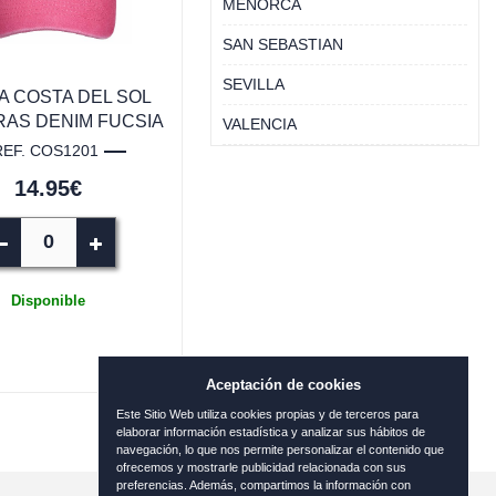
MENORCA
SAN SEBASTIAN
SEVILLA
 COSTA DEL SOL
AS DENIM FUCSIA
VALENCIA
REF. COS1201
14.95€
Disponible
Aceptación de cookies
Este Sitio Web utiliza cookies propias y de terceros para
elaborar información estadística y analizar sus hábitos de
navegación, lo que nos permite personalizar el contenido que
ofrecemos y mostrarle publicidad relacionada con sus
preferencias. Además, compartimos la información con