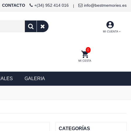
CONTACTO
+(34) 952 414 016
info@bestmemories.es
|
MI CUENTA
0
MI CESTA
NALES
GALERIA
CATEGORÍAS